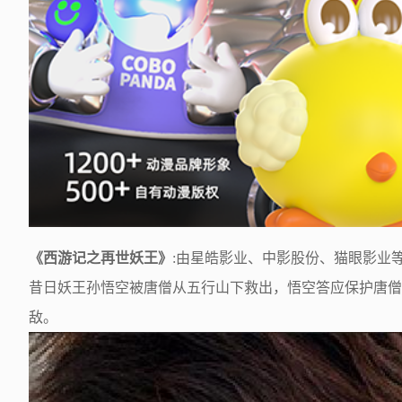
《西游记之再世妖王》
:由星皓影业、中影股份、猫眼影业
昔日妖王孙悟空被唐僧从五行山下救出，悟空答应保护唐僧
敌。