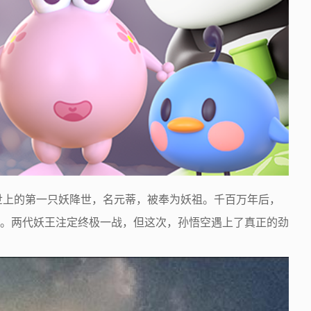
世上的第一只妖降世，名元蒂，被奉为妖祖。千百万年后，
。两代妖王注定终极一战，但这次，孙悟空遇上了真正的劲