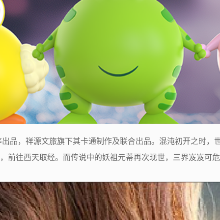
等出品，祥源文旅旗下其卡通制作及联合出品。混沌初开之时，
，前往西天取经。而传说中的妖祖元蒂再次现世，三界岌岌可危